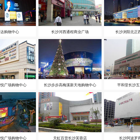
万达购物中心
长沙河西通程商业广场
长沙浏阳北正
吾悦广场购物中心
长沙步步高梅溪新天地购物中心
平和堂长沙五
吾悦广场购物中心
天虹百货长沙芙蓉店
长沙阿波罗