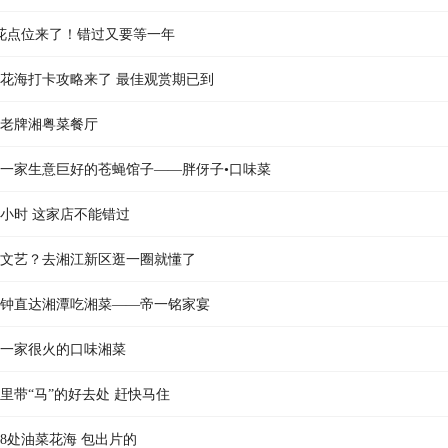
花点位来了！错过又要等一年
花海打卡攻略来了 最佳观赏期已到
老牌湘粤菜餐厅
一家生意巨好的苍蝇馆子——胖伢子•口味菜
4小时 这家店不能错过
文艺？去湘江新区逛一圈就懂了
分钟直达湘潭吃湘菜——帝一铭家宴
一家很火的口味湘菜
里带“马”的好去处 赶快马住
8处油菜花海 包出片的