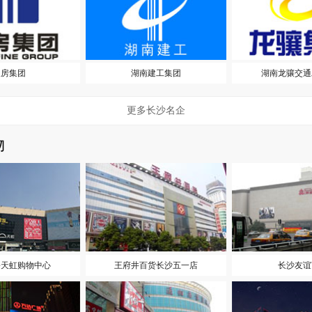
长房集团
湖南建工集团
湖南龙骧交通
更多长沙名企
物
乡天虹购物中心
王府井百货长沙五一店
长沙友谊