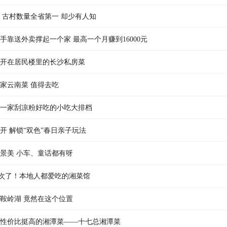
 古村数量全省第一 却少有人知
骑手靠送外卖撑起一个家 最高一个月赚到16000元
开在居民楼里的长沙私房菜
家云南菜 值得去吃
一家刮凉粉好吃的小吃大排档
开 解锁“双色”春日亲子玩法
景美 小车、童话都有呀
次了！本地人都爱吃的湘菜馆
鞍岭湖 竟然在这个位置
性价比挺高的湘潭菜——十七总湘潭菜