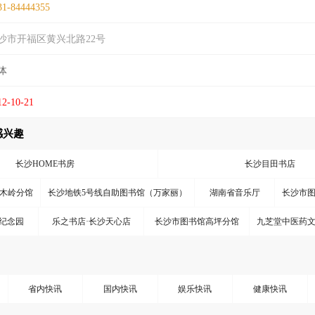
31-84444355
沙市开福区黄兴北路22号
体
12-10-21
感兴趣
长沙HOME书房
长沙目田书店
木岭分馆
长沙地铁5号线自助图书馆（万家丽）
湖南省音乐厅
长沙市
纪念园
乐之书店·长沙天心店
长沙市图书馆高坪分馆
九芝堂中医药
省内快讯
国内快讯
娱乐快讯
健康快讯