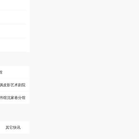
馆
偶皮影艺术剧院
书馆沈家巷分馆
其它快讯