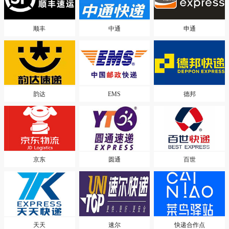
顺丰
中通
申通
韵达
EMS
德邦
京东
圆通
百世
天天
速尔
快递合作点