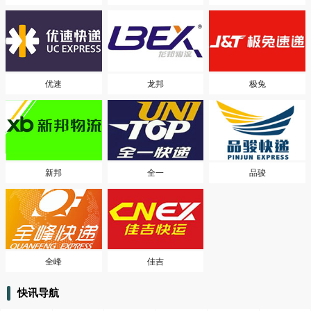
优速
龙邦
极兔
新邦
全一
品骏
全峰
佳吉
快讯导航